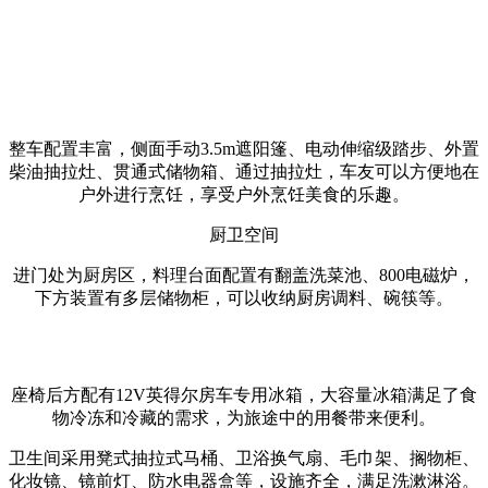
整车配置丰富，侧面手动3.5m遮阳篷、电动伸缩级踏步、外置
柴油抽拉灶、贯通式储物箱、通过抽拉灶，车友可以方便地在
户外进行烹饪，享受户外烹饪美食的乐趣。
厨卫空间
进门处为厨房区，料理台面配置有翻盖洗菜池、800电磁炉，
下方装置有多层储物柜，可以收纳厨房调料、碗筷等。
座椅后方配有12V英得尔房车专用冰箱，大容量冰箱满足了食
物冷冻和冷藏的需求，为旅途中的用餐带来便利。
卫生间采用凳式抽拉式马桶、卫浴换气扇、毛巾架、搁物柜、
化妆镜、镜前灯、防水电器盒等，设施齐全，满足洗漱淋浴。