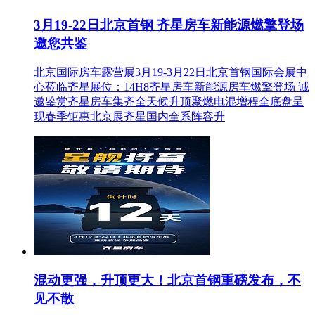
3月19-22日北京首钢 齐星房车新能源燃擎登场
邀您共鉴
北京国际房车露营展3月19-3月22日北京首钢国际会展中
心莅临齐星展位：14H8齐星房车新能源房车燃擎登场 诚
邀鉴赏齐星房车集齐全天候升顶聚燃电混增程全底盘呈
现春季钜惠北京展齐星国内全系阵容升
混动更强，升顶更大！北京首钢重磅发布，不
见不散