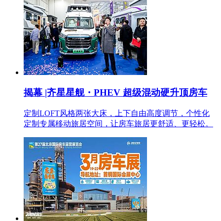
揭幕 |齐星星舰・PHEV 超级混动硬升顶房车
定制LOFT风格两张大床，上下自由高度调节，个性化
定制专属移动旅居空间，让房车旅居更舒适、更轻松。