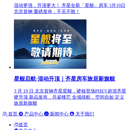
混动更强，升顶更大！ 齐星全新「星舰」房车 3月19日
北京首钢 重磅发布，不见不散！
星舰启航·混动升顶｜齐星房车旅居新旗舰
3 月 19 日 北京首钢齐星星舰，硬核登场PHEV超混齐星
硬升顶 新品发布，共鉴锋芒 全域续航，空间自如 定义
旅居新旗舰
首页
产品中心
新闻中心
关于我们
首页