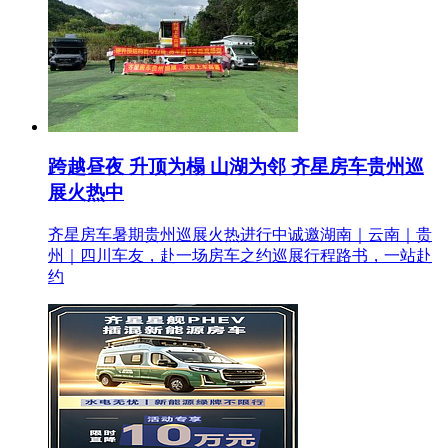
跨越昼夜 升顶为榻 山湖为邻 齐星房车贵州巡
展火热中
齐星房车暑期贵州巡展火热进行中诚邀湖南｜云南｜贵
州｜四川车友，赴一场房车之约巡展行程路书，一站赴
约