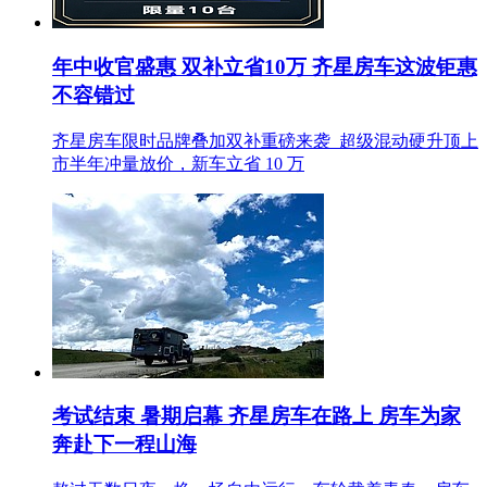
年中收官盛惠 双补立省10万 齐星房车这波钜惠
不容错过
齐星房车限时品牌叠加双补重磅来袭 超级混动硬升顶上
市半年冲量放价，新车立省 10 万
考试结束 暑期启幕 齐星房车在路上 房车为家
奔赴下一程山海