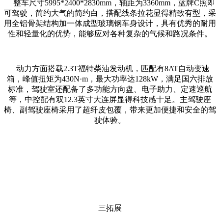
整车尺寸5995*2400*2830mm，轴距为3360mm，蓝牌C照即
可驾驶，简约大气的简约白，搭配线条拉花显得精致有型，采
用全铝骨架结构加一体成型玻璃钢车身设计，具有优秀的耐用
性和轻量化的优势，能够应对各种复杂的气候和路况条件。
动力方面搭载2.3T福特柴油发动机，匹配有8AT自动变速
箱，峰值扭矩为430N·m，最大功率达128kW，满足国六排放
标准，驾驶室还配备了多功能方向盘、电子助力、定速巡航
等，中控配有双12.3英寸大连屏显得科技感十足。主驾驶座
椅、副驾驶座椅采用了超纤皮包覆，带来更加便捷和安全的驾
驶体验。
三拓展