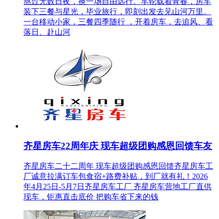
熬过无数日夜，换一场自由远行。车轮载着青春，房车
装下三餐与星光，毕业旅行，即刻出发去见山河万里。
一台移动小家，三餐四季随行 ，开着房车，去追风、看
落日、赴山河
齐星房车22周年庆 现车超级团购感恩回馈车友
齐星房车二十二周年 现车超级团购感恩回馈齐星房车工
厂诚意拉满订车包食宿+路费补贴，到厂就有礼！2026
年4月25日-5月7日齐星房车工厂 齐星房车营地工厂直供
现车，钜惠直击底价 把购车省下来的钱