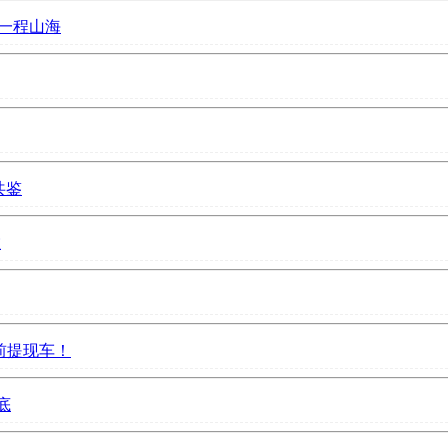
下一程山海
共鉴
散
前提现车！
底