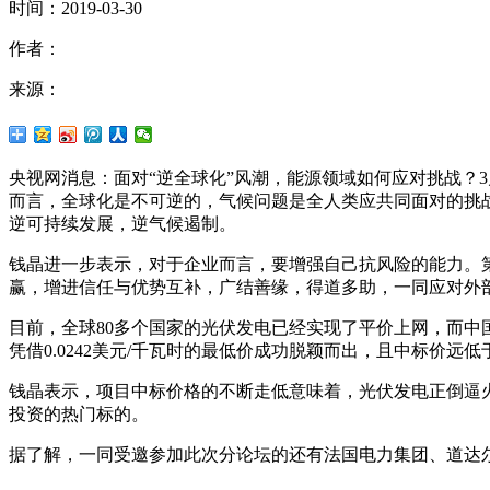
时间：2019-03-30
作者：
来源：
央视网消息：面对“逆全球化”风潮，能源领域如何应对挑战？3
而言，全球化是不可逆的，气候问题是全人类应共同面对的挑
逆可持续发展，逆气候遏制。
钱晶进一步表示，对于企业而言，要增强自己抗风险的能力。
赢，增进信任与优势互补，广结善缘，得道多助，一同应对外
目前，全球80多个国家的光伏发电已经实现了平价上网，而中
凭借0.0242美元/千瓦时的最低价成功脱颖而出，且中标价远
钱晶表示，项目中标价格的不断走低意味着，光伏发电正倒逼
投资的热门标的。
据了解，一同受邀参加此次分论坛的还有法国电力集团、道达