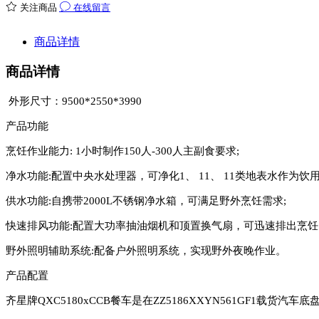
关注商品
在线留言
商品详情
商品详情
外形尺寸：
9500*2550*3990
产品功能
烹饪作业能力
: 1小时制作150人-300人主副食要求;
净水功能
:配置中央水处理器，可净化1、 11、 11类地表水作为饮用
供水功能
:自携带2000L不锈钢净水箱，可满足野外烹饪需求;
快速排风功能
:配置大功率抽油烟机和顶置换气扇，可迅速排出烹饪
野外照明辅助系统
:配备户外照明系统，实现野外夜晚作业。
产品配置
齐星牌
QXC5180
xCCB餐车是在ZZ5186XXYN561GF1载货